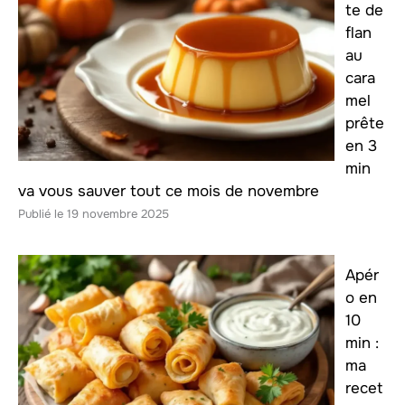
te de
flan
au
cara
mel
prête
en 3
min
va vous sauver tout ce mois de novembre
19 novembre 2025
Apér
o en
10
min :
ma
recet