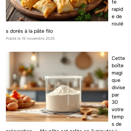
te
rapid
e de
roulé
s dorés à la pâte filo
19 novembre 2025
Cette
boîte
magi
que
divise
par
30
votre
temp
s de