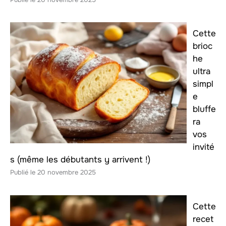
Cette
brioc
he
ultra
simpl
e
bluffe
ra
vos
invité
s (même les débutants y arrivent !)
20 novembre 2025
Cette
recet